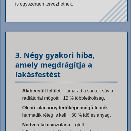
is egyszerűen tervezhetnek.
3. Négy gyakori hiba,
amely megdrágítja a
lakásfestést
Alábecsült felület
– kimarad a sarkok sávja,
radiátor­fal mögött; +12 % többletköltség.
Olcsó, alacsony fedőképességű festék
–
harmadik réteg is kell, +30 % idő és anyag.
Nedves fal csiszolása
– glett