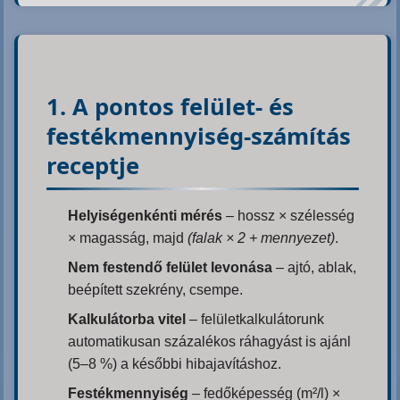
1. A pontos felület- és
festékmennyiség-számítás
receptje
Helyiségenkénti mérés
– hossz × szélesség
× magasság, majd
(falak × 2 + mennyezet)
.
Nem festendő felület levonása
– ajtó, ablak,
beépített szekrény, csempe.
Kalkulátorba vitel
– felületkalkulátorunk
automatikusan százalékos ráhagyást is ajánl
(5–8 %) a későbbi hibajavításhoz.
Festékmennyiség
– fedőképesség (m²/l) ×