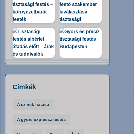
Cimkék
A színek hatása
A gyors expressz festés