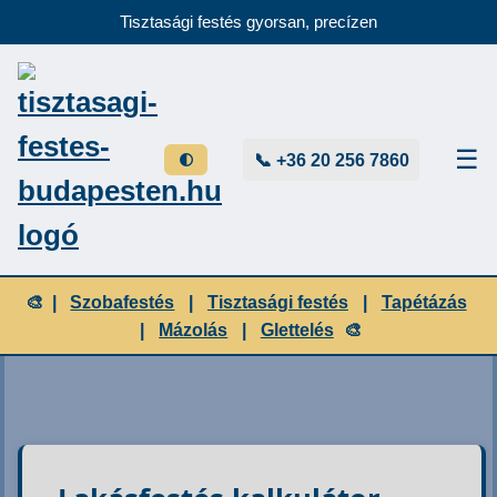
Tisztasági festés gyorsan, precízen
☰
📞 +36 20 256 7860
🌓
🎨 |
Szobafestés
|
Tisztasági festés
|
Tapétázás
|
Mázolás
|
Glettelés
🎨