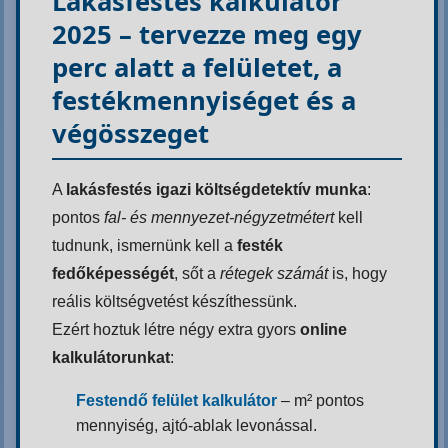
Lakásfestés kalkulátor
2025 – ​tervezze meg egy
perc alatt a felületet, a
festékmennyiséget és a
végösszeget
A
lakásfestés igazi költségdetektív munka
:
pontos
fal- és mennyezet-négyzetmétert
kell
tudnunk, ismernünk kell a
festék
fedőképességét
, sőt a
rétegek számát
is, hogy
reális költségvetést készíthessünk.
Ezért hoztuk létre négy extra gyors
online
kalkulátorunkat
:
Festendő felület kalkulátor
– m² pontos
mennyiség, ajtó-ablak levonással.