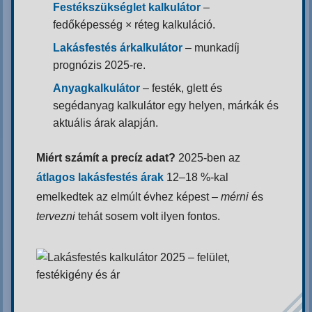
Festékszükséglet kalkulátor
–
fedőképesség × réteg kalkuláció.
Lakásfestés árkalkulátor
– munkadíj
prognózis 2025-re.
Anyagkalkulátor
– festék, glett és
segédanyag kalkulátor egy helyen, márkák és
aktuális árak alapján.
Miért számít a precíz adat?
2025-ben az
átlagos lakásfestés árak
12–18 %-kal
emelkedtek az elmúlt évhez képest –
mérni
és
tervezni
tehát sosem volt ilyen fontos.