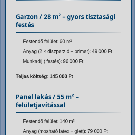
Garzon / 28 m² – gyors tisztasági
festés
Festendő felület: 60 m²
Anyag (2 × diszperzió + primer): 49 000 Ft
Munkadíj ( festés): 96 000 Ft
Teljes költség: 145 000 Ft
Panel lakás / 55 m² –
felületjavítással
Festendő felület: 140 m²
Anyag (mosható latex + glett): 79 000 Ft