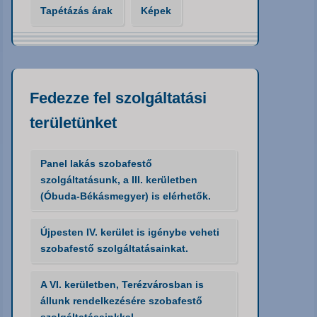
Tapétázás árak
Képek
Fedezze fel szolgáltatási
területünket
Panel lakás szobafestő
szolgáltatásunk, a III. kerületben
(Óbuda-Békásmegyer) is elérhetők.
Újpesten IV. kerület is igénybe veheti
szobafestő szolgáltatásainkat.
A VI. kerületben, Terézvárosban is
állunk rendelkezésére szobafestő
szolgáltatásainkkal.