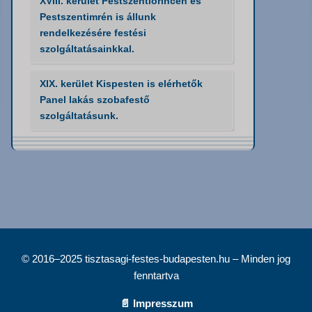
XVIII. kerület Pestszentlőrincen és
Pestszentimrén is állunk
rendelkezésére festési
szolgáltatásainkkal.
XIX. kerület Kispesten is elérhetők
Panel lakás szobafestő
szolgáltatásunk.
© 2016–2025 tisztasagi-festes-budapesten.hu – Minden jog
fenntartva
📄 Impresszum