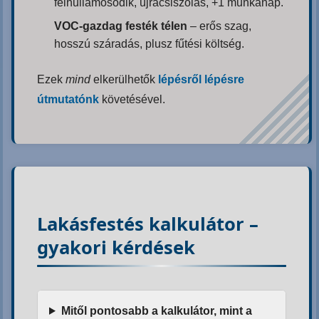
felhullámosodik, újracsiszolás, +1 munkanap.
VOC-gazdag festék télen
– erős szag,
hosszú száradás, plusz fűtési költség.
Ezek
mind
elkerülhetők
lépésről lépésre
útmutatónk
követésével.
Lakásfestés kalkulátor –
gyakori kérdések
Mitől pontosabb a kalkulátor, mint a